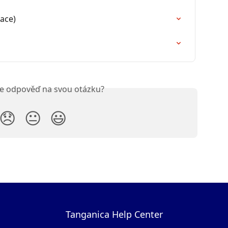
race)
ste odpověď na svou otázku?
😞
😐
😃
Tanganica Help Center