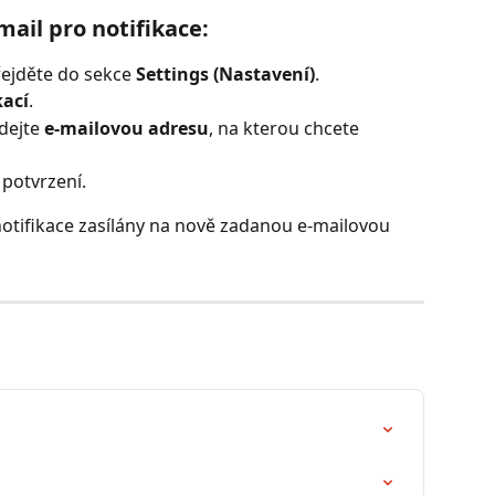
mail pro notifikace:
řejděte do sekce 
Settings (Nastavení)
.
kací
.
dejte 
e-mailovou adresu
, na kterou chcete 
 potvrzení.
notifikace zasílány na nově zadanou e-mailovou 