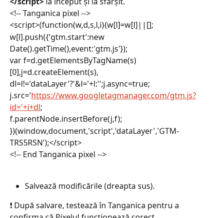
</script>
 la început și la sfârșit.
<!-- Tanganica pixel -->
<script>(function(w,d,s,l,i){w[l]=w[l]||[];
w[l].push({'gtm.start':new 
Date().getTime(),event:'gtm.js'});
var f=d.getElementsByTagName(s)
[0],j=d.createElement(s),
dl=l!='dataLayer'?'&l='+l:'';j.async=true;
j.src='
https://www.googletagmanager.com/gtm.js?
id='+i+dl
;
f.parentNode.insertBefore(j,f);
})(window,document,'script','dataLayer','GTM-
TRS5RSN');</script>
<!-- End Tanganica pixel -->
Salvează modificările (dreapta sus).
❗ După salvare, testează în Tanganica pentru a 
confirma că Pixelul funcționează corect.