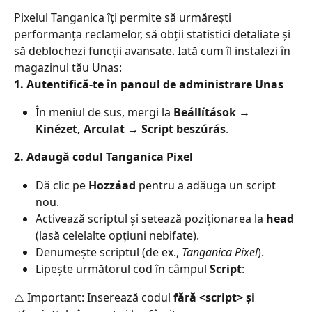
Pixelul Tanganica îți permite să urmărești 
performanța reclamelor, să obții statistici detaliate și 
să deblochezi funcții avansate. Iată cum îl instalezi în 
magazinul tău Unas:
1. Autentifică-te în panoul de administrare Unas
În meniul de sus, mergi la 
Beállítások → 
Kinézet, Arculat → Script beszúrás
.
2. Adaugă codul Tanganica Pixel
Dă clic pe 
Hozzáad
 pentru a adăuga un script 
nou.
Activează scriptul și setează poziționarea la 
head
(lasă celelalte opțiuni nebifate).
Denumește scriptul (de ex., 
Tanganica Pixel
).
Lipește următorul cod în câmpul 
Script
:
⚠️ Important: Inserează codul 
fără <script> și 