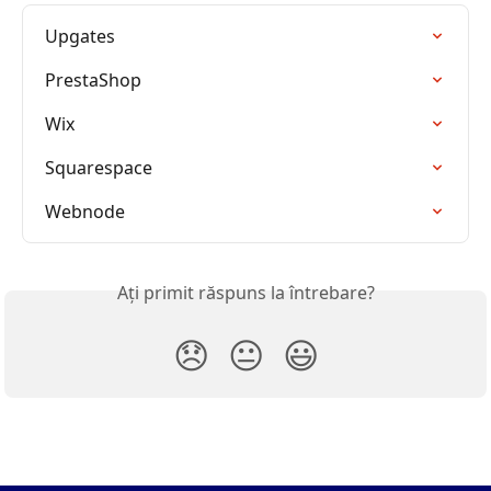
Upgates
PrestaShop
Wix
Squarespace
Webnode
Ați primit răspuns la întrebare?
😞
😐
😃