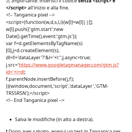
⚠️ Importante: inserisci il codice 
senza <script> e 
</script>
 all'inizio e alla fine.
<!-- Tanganica pixel -->
<script>(function(w,d,s,l,i){w[l]=w[l]||[];
w[l].push({'gtm.start':new 
Date().getTime(),event:'gtm.js'});
var f=d.getElementsByTagName(s)
[0],j=d.createElement(s),
dl=l!='dataLayer'?'&l='+l:'';j.async=true;
j.src='
https://www.googletagmanager.com/gtm.js?
id='+i+dl
;
f.parentNode.insertBefore(j,f);
})(window,document,'script','dataLayer','GTM-
TRS5RSN');</script>
<!-- End Tanganica pixel -->
Salva le modifiche (in alto a destra).
❗ Dopo aver salvato, esegui un test in Tanganica per 